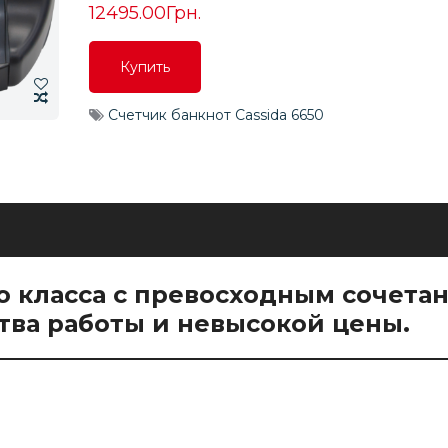
12495.00Грн.
Купить
Купить
Счетчик банкнот Cassida 6650
Купить
о класса с превосходным сочета
тва работы и невысокой цены.