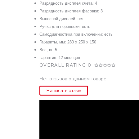
Разрядность дисплея счета: 4
Разрядность дисплея фасовки: 3
Выносной дисплей: нет
Ручка для переноски: есть
Самодиагностика при включении: есть
Габариты, мм:
280 х 250 х 150
Вес, кг: 5
Гарантия: 12 месяцев
OVERALL RATING 0
Нет отзывов о данном товаре.
Написать отзыв