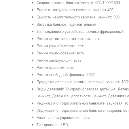
Скорость счета, банкнот/минуту: 900/1200/1500
Емкость загрузочного кармана, банкнот:
40
0
Емкость накопительного кармана, банкнот:
50
0
Загрузка банкнот:
горизонтальна
я
Тип подающего устройства: ролико-фрикционный
Режим автоматического старта: есть
Режим ручного старта: есть
Режим суммирования: есть
Режим калькуляции: есть
Режим фасовки: есть
Режим свободной фасовки: 1-999
Предустановленные режимы фасовки, банкнот: 10/2
Виды детекций: Ультрафиолетовая детекция, Детекц
банкнот, Детекция целостности банкнот, Детекция ц
Индикация о подозрительной банкноте, звуковая: ес
Индикация о подозрительной банкноте, кодовая: ес
Язык панели управления: англ.
Тип дисплея:
LED