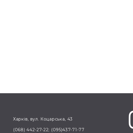
Харків, вул. Коцарська, 43
(068) 442-27-22; (095)437-71-77